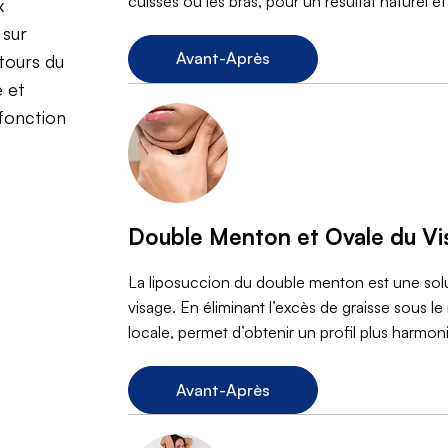
cuisses ou les bras, pour un résultat naturel et
x
 sur
Avant-Après
ntours du
e et
fonction
Double Menton et Ovale du Vi
La liposuccion du double menton est une solut
visage. En éliminant l’excès de graisse sous l
locale, permet d’obtenir un profil plus harmon
Avant-Après