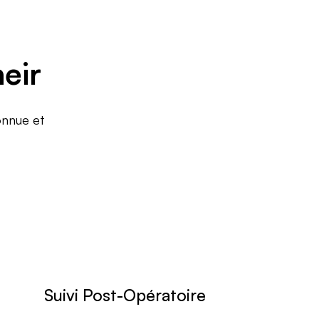
eir
connue et